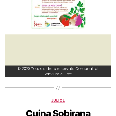
© 2023 Tots els drets reservats Comunalitat
Benviure el Prat.
JULIOL
Cuina Sobirana