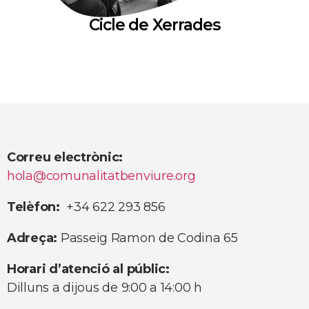
Cicle de Xerrades
Cuina de Barri
Correu electrònic:
hola@comunalitatbenviure.org
Telèfon:
+34 622 293 856
Adreça:
Passeig Ramon de Codina 65
Horari d’atenció al públic:
Dilluns a dijous de 9:00 a 14:00 h