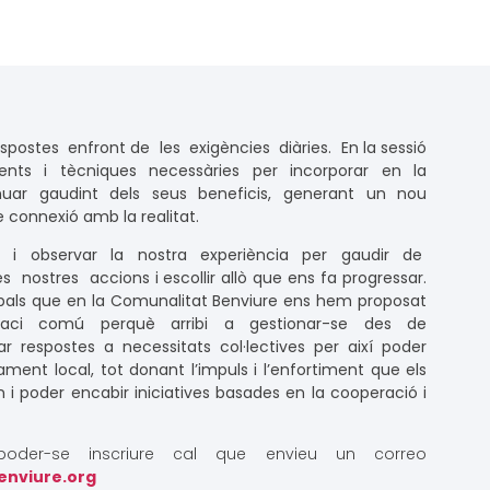
ostes enfront de les exigències diàries. En la sessió
ments i tècniques necessàries per incorporar en la
inuar gaudint dels seus beneficis, generant un nou
connexió amb la realitat.
 i observar la nostra experiència per gaudir de
les nostres accions i escollir allò que ens fa progressar.
cipals que en la Comunalitat Benviure ens hem proposat
faci comú perquè arribi a gestionar-se des de
ar respostes a necessitats col·lectives per així poder
ament local, tot donant l’impuls i l’enfortiment que els
i poder encabir iniciatives basades en la cooperació i
poder-se inscriure cal que envieu un correo
enviure.org