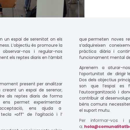
n un espai de serenitat on els
que permeten noves resp
ness. L’objectiu és promoure la
s’adquireixen coneixe
observar-nos i regular-nos
pràctica diària i cont
nt els reptes diaris en l’àmbit
funcionament mental de 
Aprenem a aturar-nos
l’oportunitat de dirigir 
Dos dels objectius prin
 moment present per analitzar
son que l’espai es 
 creant un espai de serenor,
l’autoorganització i don
re als reptes diaris de forma
contribuir al desenvolup
na ens permet experimentar
béns comuns necessiten 
l’acceptació, ens ajuda a
el suport mutu.
ecla «off” de l’agitació i l’
Per informar-vos i 
a:
hola@comunalitatb