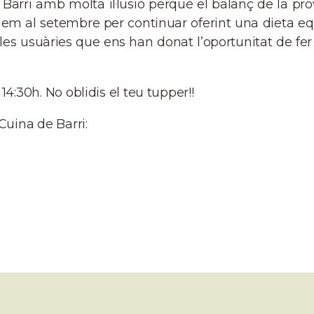
rri amb molta il·lusió perquè el balanç de la prov
em al setembre per continuar oferint una dieta equ
 les usuàries que ens han donat l’oportunitat de fe
4:30h. No oblidis el teu tupper!!
Cuina de Barri: